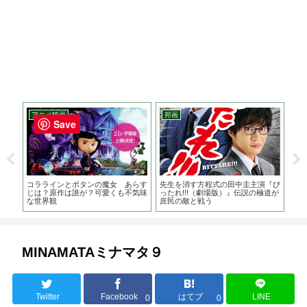
アニメ映画
邦画
洋
Save
原作
コララインとボタンの魔女 あらす
先生を消す方程式の田中圭主演『び
ピ
じは？原作は誰が？可愛くも不気味
ったれ!!!（劇場版）』伝説の極道が
誘惑
な世界観
庶民の敵と戦う
誰
MINAMATAミナマタ９
Twitter
Facebook
はてブ
LINE
0
0