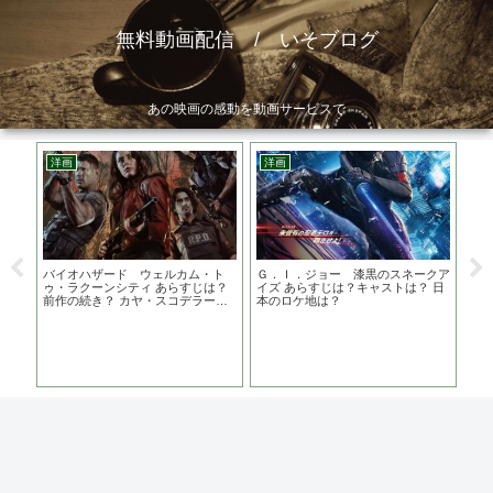
無料動画配信 / いそブログ
あの映画の感動を動画サービスで
洋画
洋画
邦
わフ
バイオハザード ウェルカム・ト
Ｇ．Ｉ．ジョー 漆黒のスネークア
危
原作
ゥ・ラクーンシティ あらすじは？
イズ あらすじは？キャストは？ 日
す
前作の続き？ カヤ・スコデラーリ
本のロケ地は？
傑
オ主演