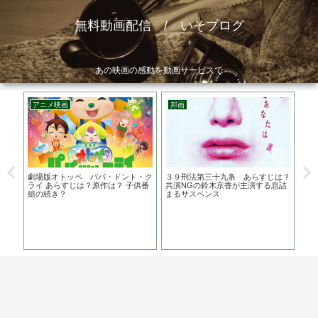
無料動画配信 / いそブログ
あの映画の感動を動画サービスで
アニメ映画
邦画
ア
督
劇場版オトッペ パパ・ドント・ク
３９刑法第三十九条 あらすじは？
長
ウィ
ライ あらすじは？原作は？ 子供番
共演NGの鈴木京香が主演する息詰
も
組の続き？
まるサスペンス
ー