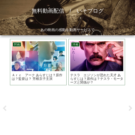
無料動画配信 / いそブログ
あの映画の感動を動画サービスで
邦画
洋画
邦
 あ
Ａｒｃ アーク あらすじは？原作
テスラ エジソンが恐れた天才 あ
罪
結末
は？監督は？ 芳根京子主演
らすじは？原作は？テスラ・モータ
で
ーズと関係が？
る