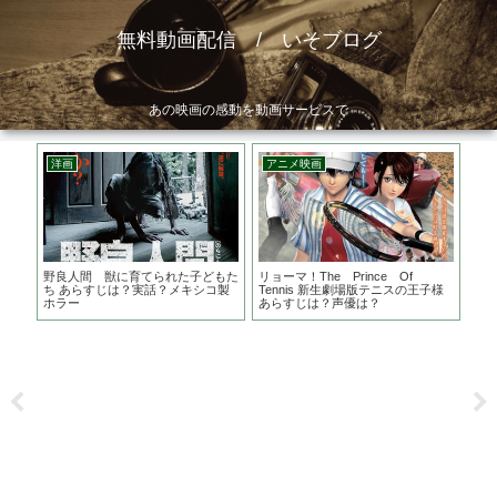
無料動画配信 / いそブログ
あの映画の感動を動画サービスで
洋画
アニメ映画
洋
 あ
野良人間 獣に育てられた子どもた
リョーマ！The Prince Of
ギ
結末
ち あらすじは？実話？メキシコ製
Tennis 新生劇場版テニスの王子様
ら
ホラー
あらすじは？声優は？