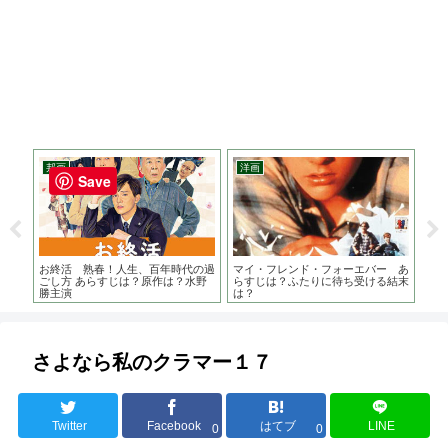
邦画
洋画
ア
Save
作
お終活 熟春！人生、百年時代の過
マイ・フレンド・フォーエバー あ
シ
ジブ
ごし方 あらすじは？原作は？水野
らすじは？ふたりに待ち受ける結末
あ
勝主演
は？
ズ
さよなら私のクラマー１７
Twitter
Facebook
はてブ
LINE
0
0