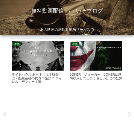
無料動画配信 / いそブログ
あの映画の感動を動画サービスで
洋画
洋画
洋
し
ライトハウス あらすじは？監督
JOKER ジョーカー JOKERに感
クル
リー
は？配給会社の代表作品は？ ウィ
情移入してしまう哀しいほどの狂気
ィ
レム・デフォー主演
ン