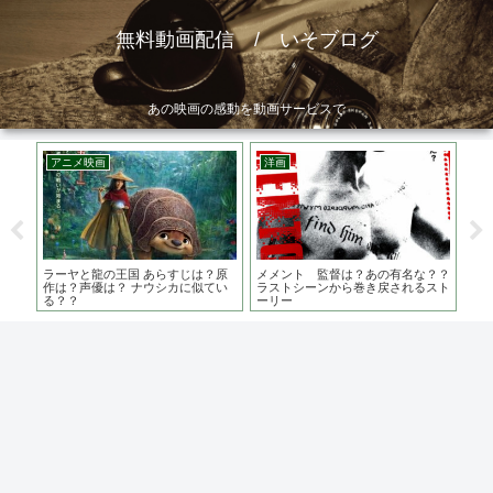
無料動画配信 / いそブログ
あの映画の感動を動画サービスで
アニメ映画
洋画
ア
作
ラーヤと龍の王国 あらすじは？原
メメント 監督は？あの有名な？？
ボ
？
作は？声優は？ ナウシカに似てい
ラストシーンから巻き戻されるスト
お
る？？
ーリー
な