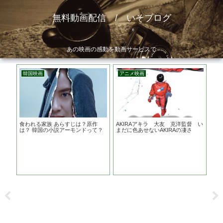
無料動画配信 / いそブログ
あの映画の感動を動画サービスで
韓国映画
アニメ映画
洋
 あ
食われる家族 あらすじは？原作
AKIRAアキラ 大友 克洋監督 い
メ
結末
は？ 韓国の小説アーモンドって？
まだに色あせないAKIRAの凄さ
ラ
ー