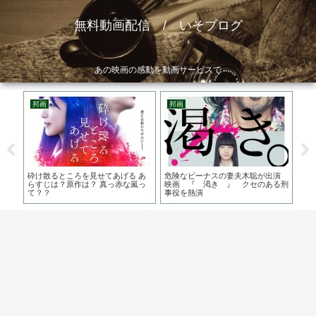
無料動画配信 / いそブログ
あの映画の感動を動画サービスで
邦画
邦画
洋
の堤
砕け散るところを見せてあげる あ
危険なビーナスの妻夫木聡が出演
マ
涙が
らすじは？原作は？ 真っ赤な嵐っ
映画 『 渇き 』 クセのある刑
ら
て？？
事役を熱演
は