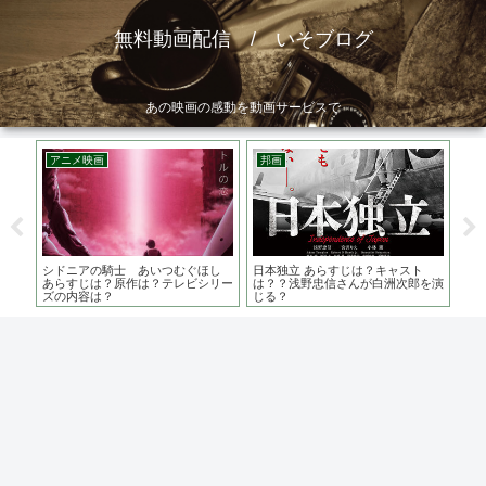
無料動画配信 / いそブログ
あの映画の感動を動画サービスで
アニメ映画
邦画
ア
は？キ
シドニアの騎士 あいつむぐほし
日本独立 あらすじは？キャスト
ボ
に振
あらすじは？原作は？テレビシリー
は？？浅野忠信さんが白洲次郎を演
お
ズの内容は？
じる？
な