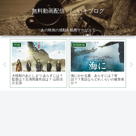
無料動画配信 / いそブログ
あの映画の感動を動画サービスで
邦画
韓国映画
洋
の堤
大怪獣のあとしまつ あらすじは？
海にかかる霧 あらすじは？実
ゴー
涙が
監督は？主演関連作品は？ 山田涼
話？？実話ならどれくらいの被害者
フ 
介主演
が？
ー