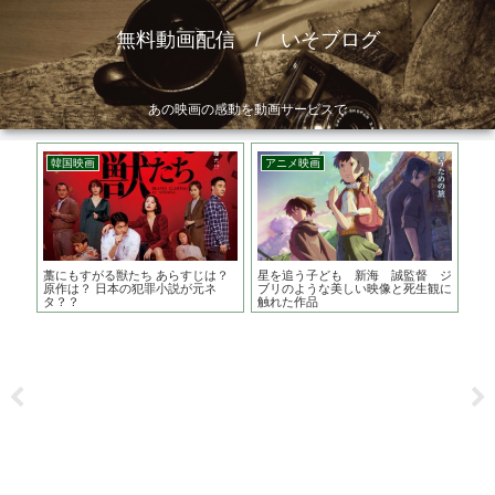
無料動画配信 / いそブログ
あの映画の感動を動画サービスで
韓国映画
アニメ映画
ア
本の
藁にもすがる獣たち あらすじは？
星を追う子ども 新海 誠監督 ジ
ス
ン事
原作は？ 日本の犯罪小説が元ネ
ブリのような美しい映像と死生観に
大
タ？？
触れた作品
か