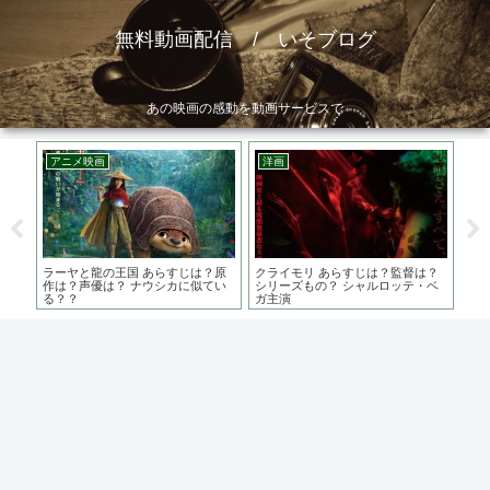
無料動画配信 / いそブログ
あの映画の感動を動画サービスで
アニメ映画
洋画
邦
主
ラーヤと龍の王国 あらすじは？原
クライモリ あらすじは？監督は？
護ら
技が
作は？声優は？ ナウシカに似てい
シリーズもの？ シャルロッテ・ベ
は？
る？？
ガ主演
の