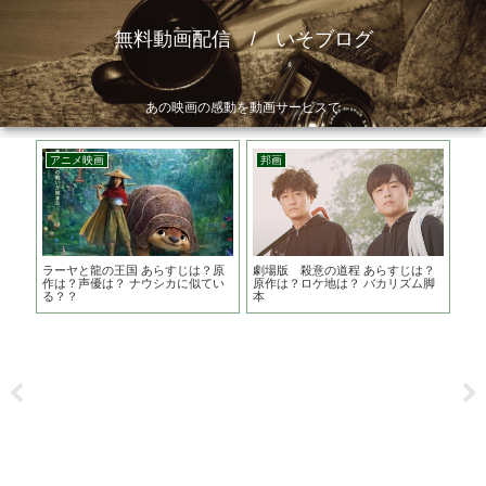
無料動画配信 / いそブログ
あの映画の感動を動画サービスで
アニメ映画
邦画
邦
すじ
ラーヤと龍の王国 あらすじは？原
劇場版 殺意の道程 あらすじは？
闇
七里
作は？声優は？ ナウシカに似てい
原作は？ロケ地は？ バカリズム脚
は
る？？
本