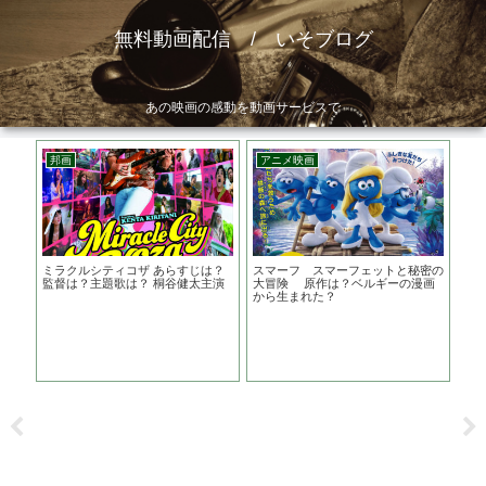
無料動画配信 / いそブログ
あの映画の感動を動画サービスで
邦画
アニメ映画
洋
ト
ミラクルシティコザ あらすじは？
スマーフ スマーフェットと秘密の
テス
を演
監督は？主題歌は？ 桐谷健太主演
大冒険 原作は？ベルギーの漫画
ら
から生まれた？
ー