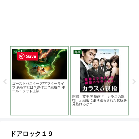
洋画
邦画
ア
Save
監督
ゴーストバスターズ/アフターライ
ボ
演
フ あらすじは？原作は？続編？ ポ
お
ール・ラッド主演
な
阿部 寛主演 映画『 カラスの親
指 』緻密に張り巡らされた伏線を
見抜けるか？
ドアロック１９