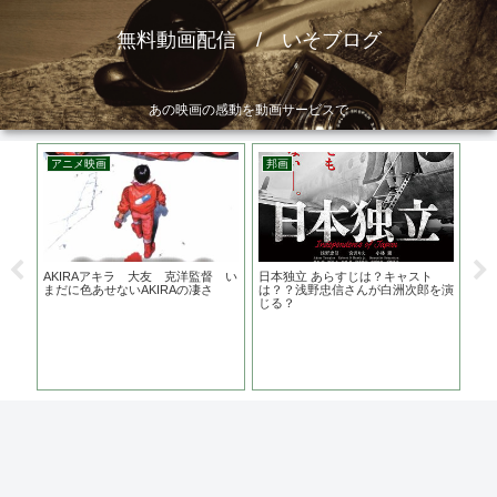
無料動画配信 / いそブログ
あの映画の感動を動画サービスで
アニメ映画
邦画
韓
の結
AKIRAアキラ 大友 克洋監督 い
日本独立 あらすじは？キャスト
無
大な
まだに色あせないAKIRAの凄さ
は？？浅野忠信さんが白洲次郎を演
演
じる？
素