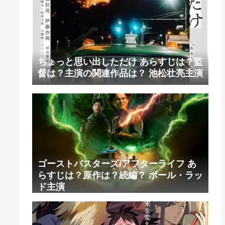
ちょっと思い出しただけ あらすじは？監
督は？主演の関連作品は？ 池松壮亮主演
ゴーストバスターズ/アフターライフ あ
らすじは？原作は？続編？ ポール・ラッ
ド主演