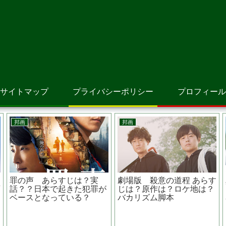
サイトマップ
プライバシーポリシー
プロフィール
アニメ映画
邦画
リョーマ！The Prince
砕け散るところを見せてあ
Of Tennis 新生劇場版テニ
げる あらすじは？原作は？
スの王子様 あらすじは？声
真っ赤な嵐って？？
優は？