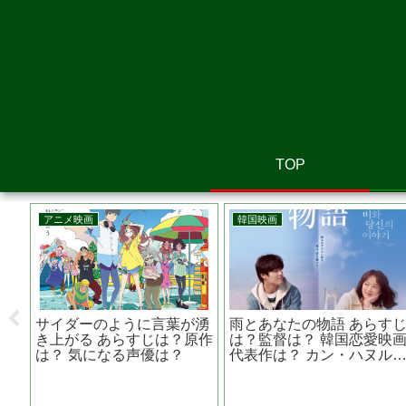
TOP
洋画
邦画
ギャング・オブ・ニューヨ
先生を消す方程式の田中圭
ーク あらすじは？内容か
主演『びったれ!!!（劇場
ら見る背景と史実
版）』伝説の極道が庶民の
敵と戦う
りの
親子