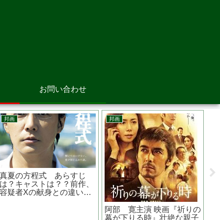
お問い合わせ
韓国映画
邦画
邦
夏時間 あらすじは？キャス
黄龍の村 あらすじは？原作
お
トは？監督は？ 釜山国際映
は？監督は？ ハードボイル
時
画祭４部門受賞作品
ドアクション
は