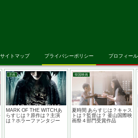
サイトマップ
プライバシーポリシー
プロフィール
アニメ映画
邦画
スマーフ スマーフェット
痛くない死に方~在宅医と
ラ
と秘密の大冒険 原作は？
患者と家族の物語~あらす
ベルギーの漫画から生まれ
じは？原作は？監督 高橋
た？
伴明