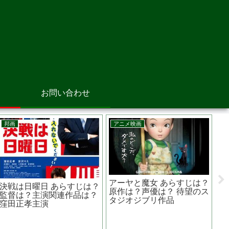
お問い合わせ
韓国映画
邦画
国際捜査！ あらすじは？原
大怪獣のあとしまつ あらす
作は？主演は？ ポリスアク
じは？監督は？主演関連作
ションコメディ
品は？ 山田涼介主演