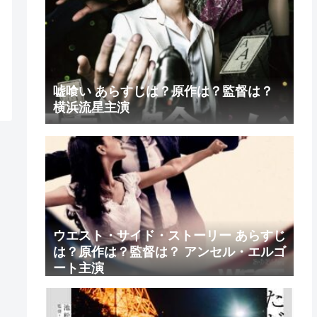
嘘喰い あらすじは？原作は？監督は？
横浜流星主演
ウエスト・サイド・ストーリー あらすじ
は？原作は？監督は？ アンセル・エルゴ
ート主演