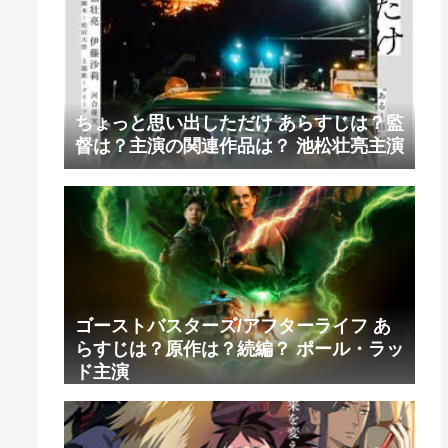
ちょっと思い出しただけ あらすじは？監
督は？主演の関連作品は？ 池松壮亮主演
ゴーストバスターズ/アフターライフ あ
らすじは？原作は？続編？ ポール・ラッ
ド主演