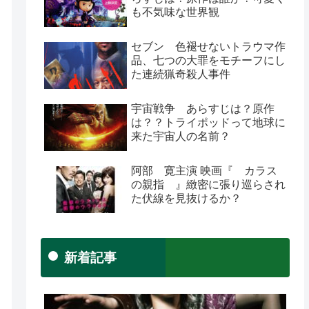
も不気味な世界観
セブン 色褪せないトラウマ作
品、七つの大罪をモチーフにし
た連続猟奇殺人事件
宇宙戦争 あらすじは？原作
は？？トライポッドって地球に
来た宇宙人の名前？
阿部 寛主演 映画『 カラス
の親指 』緻密に張り巡らされ
た伏線を見抜けるか？
新着記事