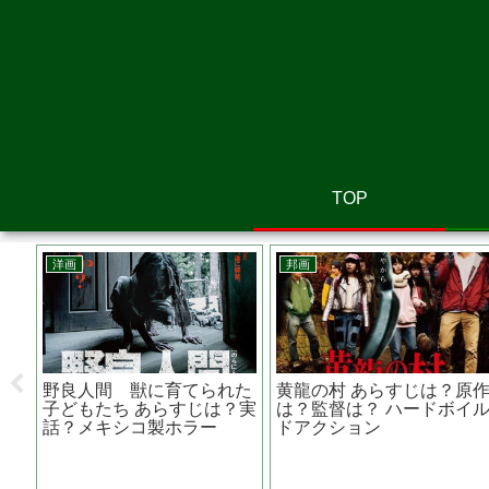
TOP
邦画
洋画
は？
真夏の方程式 あらすじ
シンクロニック あらすじ
のス
は？キャストは？？前作、
は？原作は？主演は？ド
容疑者Xの献身との違い
ッグでタイムトラベル
は？