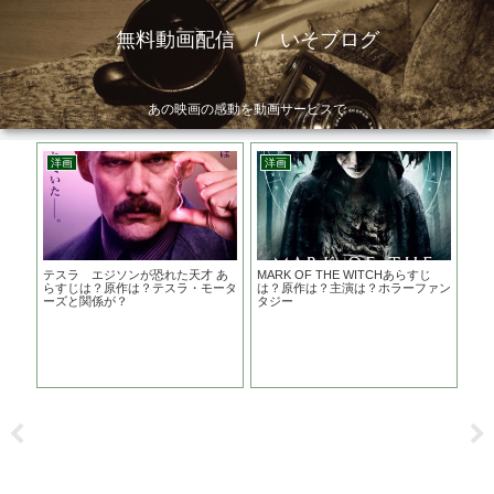
無料動画配信 / いそブログ
あの映画の感動を動画サービスで
洋画
洋画
邦
テスラ エジソンが恐れた天才 あ
MARK OF THE WITCHあらすじ
日本
らすじは？原作は？テスラ・モータ
は？原作は？主演は？ホラーファン
は
ーズと関係が？
タジー
じ
が下
ス