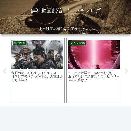
無料動画配信 / いそブログ
あの映画の感動を動画サービスで
韓国映画
アニメ映画
邦
のに
隻眼の虎 あらすじは？キャスト
シドニアの騎士 あいつむぐほし
劇場
お話
は？日本のベテラン俳優、大杉漣さ
あらすじは？原作は？テレビシリー
原作
んも出演？
ズの内容は？
本