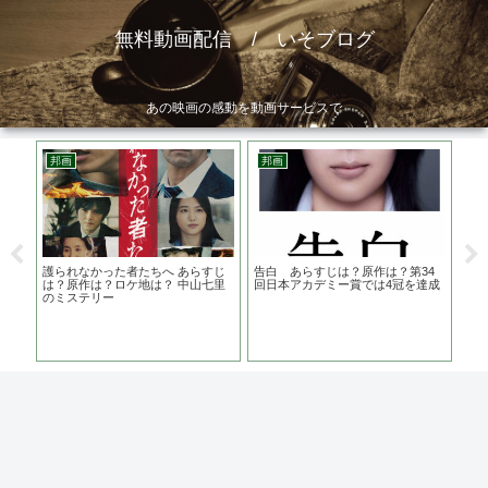
無料動画配信 / いそブログ
あの映画の感動を動画サービスで
邦画
邦画
洋
ロケ
護られなかった者たちへ あらすじ
告白 あらすじは？原作は？第34
ギ
演
は？原作は？ロケ地は？ 中山七里
回日本アカデミー賞では4冠を達成
ら
のミステリー