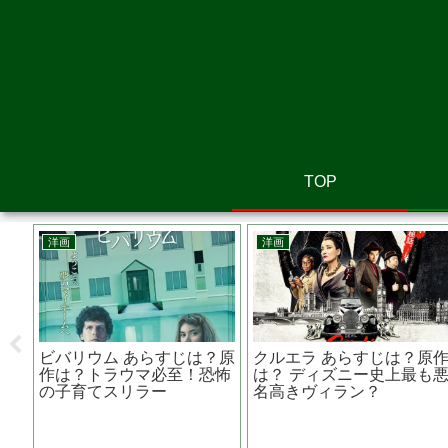
TOP
邦画
韓国映画
なかった者たちへ あ
痛くない死に方~在宅医と
V.I.P
は？原作は？ロケ地
患者と家族の物語~あらす
じは？キ
中山七里のミステリー
じは？原作は？監督 高橋
力がドラ
伴明
る？