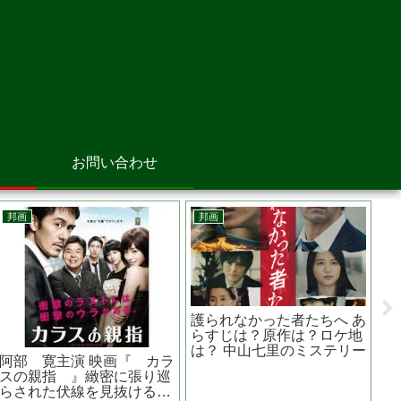
お問い合わせ
韓国映画
邦画
獣に育てられた
藁にもすがる獣たち あらす
日本独立 あら
あらすじは？実
じは？原作は？ 日本の犯罪
ストは？？浅野
コ製ホラー
小説が元ネタ？？
白洲次郎を演じ