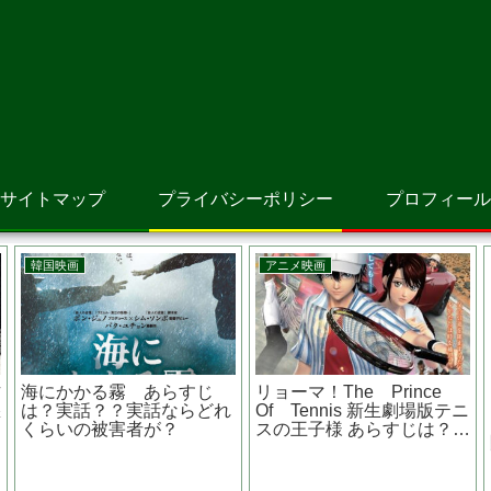
サイトマップ
プライバシーポリシー
プロフィール
洋画
洋画
修羅の獣たち あらす
Ｇ．Ｉ．ジョー 漆黒のス
野良人間 
ャストは？国家権
ネークアイズ あらすじは？
子どもたち 
息子に振り回され
キャストは？ 日本のロケ地
話？メキシ
は？