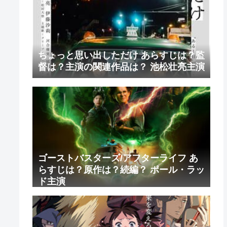
ちょっと思い出しただけ あらすじは？監
督は？主演の関連作品は？ 池松壮亮主演
ゴーストバスターズ/アフターライフ あ
らすじは？原作は？続編？ ポール・ラッ
ド主演