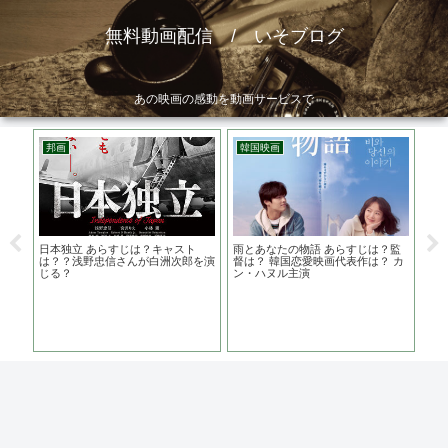
無料動画配信 / いそブログ
あの映画の感動を動画サービスで
邦画
韓国映画
洋
主演
日本独立 あらすじは？キャスト
雨とあなたの物語 あらすじは？監
ギ
は？？浅野忠信さんが白洲次郎を演
督は？ 韓国恋愛映画代表作は？ カ
ら
じる？
ン・ハヌル主演