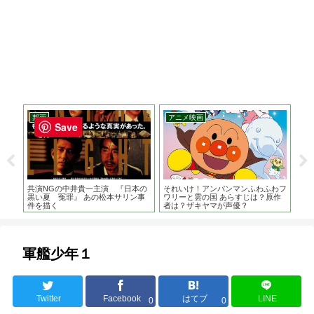
邦画
アニメ映画
洋
Save
督 い
共演NGの中井貴一主演 『日本の
それいけ！アンパンマンふわふわフ
バ
黒い夏 冤罪』 あの松本サリン事
ワリーと雲の国 あらすじは？原作
ゥ・
件を描く
者は？ザキヤマが声優？
前作
オ
軍艦少年１
Twitter
Facebook
はてブ
LINE
0
0