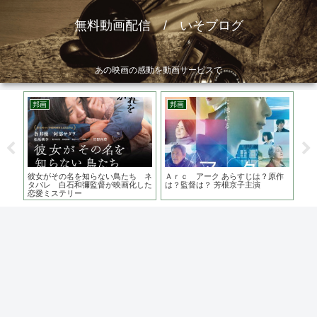
無料動画配信 / いそブログ
あの映画の感動を動画サービスで
邦画
邦画
邦
 ジ
彼女がその名を知らない鳥たち ネ
Ａｒｃ アーク あらすじは？原作
ひら
観に
タバレ 白石和彌監督が映画化した
は？監督は？ 芳根京子主演
ケ地
恋愛ミステリー