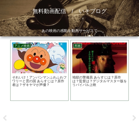
無料動画配信 / いそブログ
あの映画の感動を動画サービスで
アニメ映画
邦画
邦
話？平
それいけ！アンパンマンふわふわフ
地獄の警備員 あらすじは？原作
真
ち
ワリーと雲の国 あらすじは？原作
は？監督は？デジタルマスター版を
ト
者は？ザキヤマが声優？
リバイバル上映
違