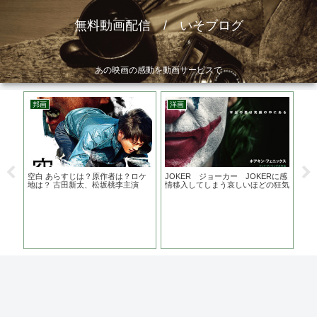
無料動画配信 / いそブログ
あの映画の感動を動画サービスで
邦画
洋画
洋
原作
空白 あらすじは？原作者は？ロケ
JOKER ジョーカー JOKERに感
メ
家た
地は？ 古田新太、松坂桃李主演
情移入してしまう哀しいほどの狂気
ラ
ー