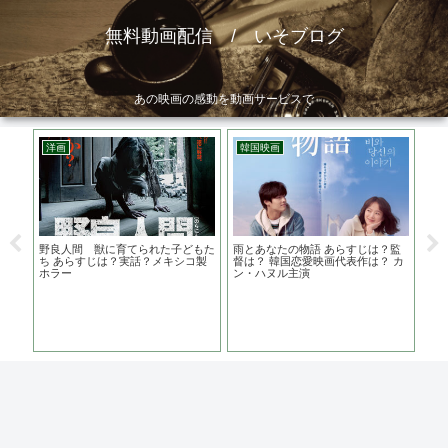
無料動画配信 / いそブログ
あの映画の感動を動画サービスで
洋画
韓国映画
邦
ロケ
野良人間 獣に育てられた子どもた
雨とあなたの物語 あらすじは？監
ミラ
演
ち あらすじは？実話？メキシコ製
督は？ 韓国恋愛映画代表作は？ カ
監督
ホラー
ン・ハヌル主演