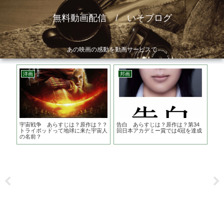
無料動画配信 / いそブログ
あの映画の感動を動画サービスで
洋画
邦画
邦
スの
宇宙戦争 あらすじは？原作は？？
告白 あらすじは？原作は？第34
闇
替は
トライポッドって地球に来た宇宙人
回日本アカデミー賞では4冠を達成
は
の名前？