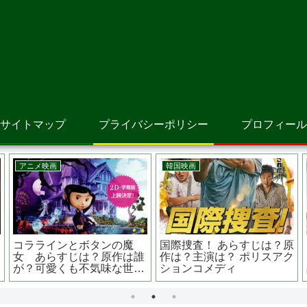
サイトマップ
プライバシーポリシー
プロフィール
アニメ映画
アニメ映画
ボス・ベイビー 赤ちゃん
星を追う子ども 新海 誠
なのにおっさん？！内容
監督 ジブリのような美し
は、夢のあるお話なのです
い映像と死生観に触れた作
品