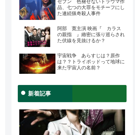
セブン 色褪せないトラウマ作
品、七つの大罪をモチーフにし
た連続猟奇殺人事件
阿部 寛主演 映画『 カラス
の親指 』緻密に張り巡らされ
た伏線を見抜けるか？
宇宙戦争 あらすじは？原作
は？？トライポッドって地球に
来た宇宙人の名前？
新着記事