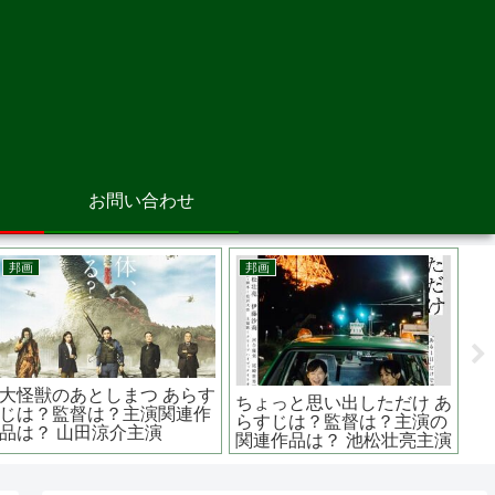
お問い合わせ
邦画
洋画
邦
共演NGの中井貴一主演
テスラ エジソンが恐れた
罪
『日本の黒い夏 冤罪』 あ
天才 あらすじは？原作は？
ャ
の松本サリン事件を描く
テスラ・モーターズと関係
ど
が？