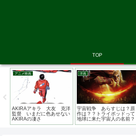
TOP
洋画
邦画
マイ・フレンド・フォーエ
危険なビーナスの妻夫木聡
 あ
バー あらすじは？ふたり
が出演 映画 『 渇
演の
に待ち受ける結末は？
き 』 クセのある刑事役
主演
を熱演