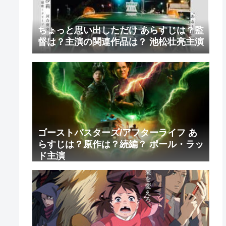
ちょっと思い出しただけ あらすじは？監
督は？主演の関連作品は？ 池松壮亮主演
ゴーストバスターズ/アフターライフ あ
らすじは？原作は？続編？ ポール・ラッ
ド主演