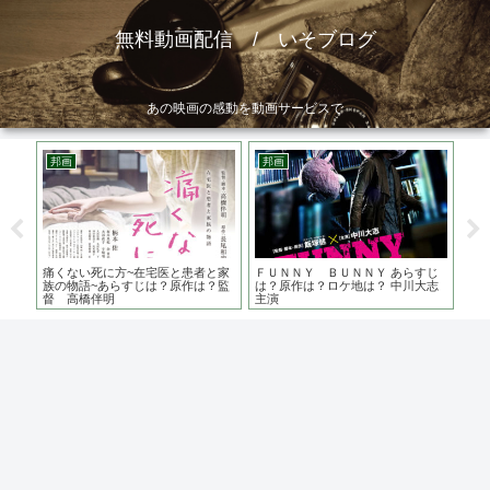
無料動画配信 / いそブログ
あの映画の感動を動画サービスで
邦画
邦画
洋
 あ
痛くない死に方~在宅医と患者と家
ＦＵＮＮＹ ＢＵＮＮＹ あらすじ
シン
史実
族の物語~あらすじは？原作は？監
は？原作は？ロケ地は？ 中川大志
は
督 高橋伴明
主演
ベ