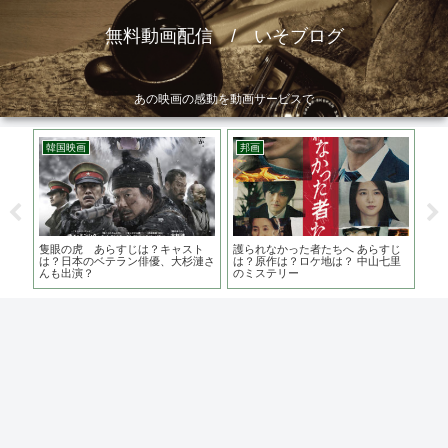
無料動画配信 / いそブログ
あの映画の感動を動画サービスで
韓国映画
邦画
韓
ライ
隻眼の虎 あらすじは？キャスト
護られなかった者たちへ あらすじ
藁に
 ポ
は？日本のベテラン俳優、大杉漣さ
は？原作は？ロケ地は？ 中山七里
原作
んも出演？
のミステリー
タ