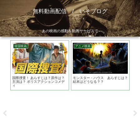
無料動画配信 / いそブログ
あの映画の感動を動画サービスで
韓国映画
アニメ映画
韓
国際捜査！ あらすじは？原作は？
モンスター・ハウス あらすじは？
嘆
督
主演は？ ポリスアクションコメデ
結末はどうなる？？
末
孝主
ィ
愛