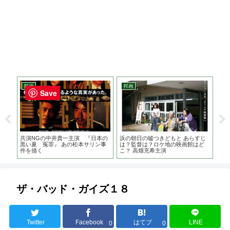
邦画
邦画
洋
Save
作
共演NGの中井貴一主演 『日本の
浜の朝日の嘘つきどもと あらすじ
ダー
ジブ
黒い夏 冤罪』 あの松本サリン事
は？監督は？ロケ地の映画館はど
は？
件を描く
こ？ 高畑充希主演
フ
ザ・バッド・ガイズ１８
Twitter
Facebook
はてブ
LINE
0
0