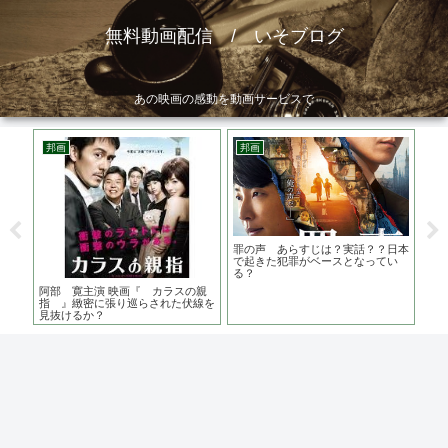
無料動画配信 / いそブログ
あの映画の感動を動画サービスで
邦画
邦画
邦
の結
罪の声 あらすじは？実話？？日本
罪
大な
で起きた犯罪がベースとなってい
は
る？
阿部 寛主演 映画『 カラスの親
指 』緻密に張り巡らされた伏線を
見抜けるか？