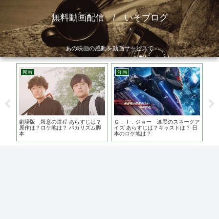
無料動画配信 / いそブログ
あの映画の感動を動画サービスで
邦画
洋画
邦
の過
劇場版 殺意の道程 あらすじは？
Ｇ．Ｉ．ジョー 漆黒のスネークア
大怪
水野
原作は？ロケ地は？ バカリズム脚
イズ あらすじは？キャストは？ 日
監督
本
本のロケ地は？
介