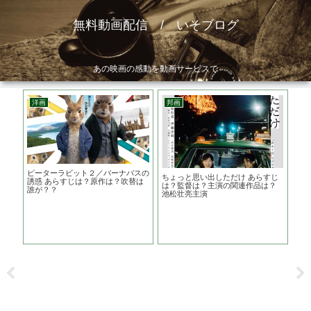
無料動画配信 / いそブログ
あの映画の感動を動画サービスで
洋画
邦画
邦
 あ
ピーターラビット２／バーナバスの
トキ
ちょっと思い出しただけ あらすじ
嵐っ
誘惑 あらすじは？原作は？吹替は
は？
は？監督は？主演の関連作品は？
誰が？？
ち
池松壮亮主演