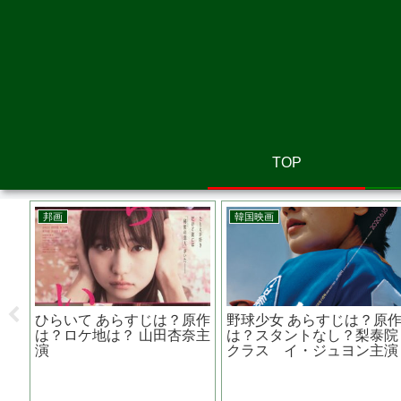
TOP
邦画
韓国映画
作
護られなかった者たちへ あ
海にかかる霧 あらすじ
ミー
らすじは？原作は？ロケ地
は？実話？？実話ならどれ
は？ 中山七里のミステリー
くらいの被害者が？