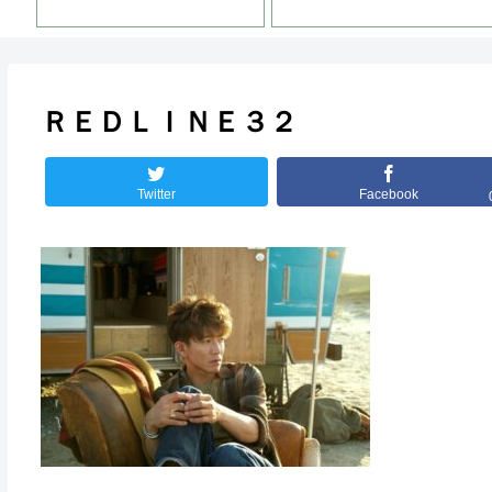
ＲＥＤＬＩＮＥ３２
Twitter
Facebook