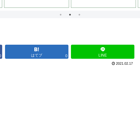
ンの演技が光る！！
はてブ
LINE
0
0
2021.02.17