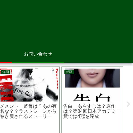
お問い合わせ
邦画
洋画
洋
危険なビーナスの妻夫木聡
マイ・フレンド・フォーエ
ケ
が出演 映画 『 渇
バー あらすじは？ふたり
じ
き 』 クセのある刑事役
に待ち受ける結末は？
ッ
を熱演
ン