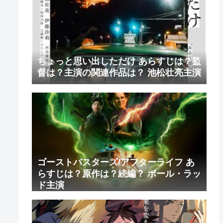
ちょっと思い出しただけ あらすじは？監
督は？主演の関連作品は？ 池松壮亮主演
ゴーストバスターズ/アフターライフ あ
らすじは？原作は？続編？ ポール・ラッ
ド主演