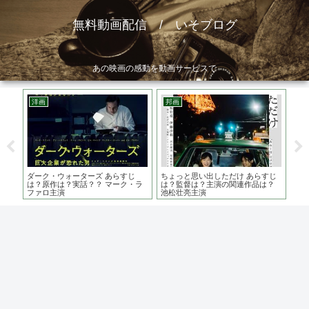
無料動画配信 / いそブログ
あの映画の感動を動画サービスで
洋画
邦画
邦
はど
地獄
ダーク・ウォーターズ あらすじ
ちょっと思い出しただけ あらすじ
酷な
は
は？原作は？実話？？ マーク・ラ
は？監督は？主演の関連作品は？
リ
ファロ主演
池松壮亮主演