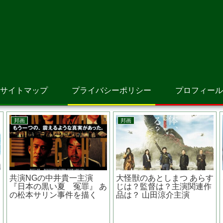
サイトマップ
プライバシーポリシー
プロフィール
アニメ映画
邦画
あ
シドニアの騎士 あいつむ
砕け散るところを見せてあ
ぐほし あらすじは？原作
げる あらすじは？原作は？
希
は？テレビシリーズの内容
真っ赤な嵐って？？
は？