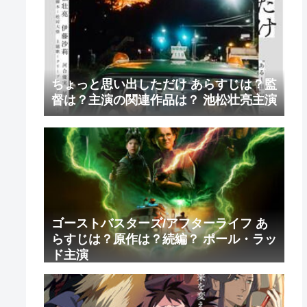
ちょっと思い出しただけ あらすじは？監
督は？主演の関連作品は？ 池松壮亮主演
ゴーストバスターズ/アフターライフ あ
らすじは？原作は？続編？ ポール・ラッ
ド主演