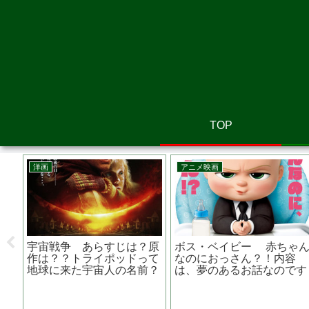
TOP
邦画
邦画
は？
真夏の方程式 あらすじ
浜の朝日の嘘つきどもと 
遣
は？キャストは？？前作、
らすじは？監督は？ロケ地
容疑者Xの献身との違い
の映画館はどこ？ 高畑充
は？
主演