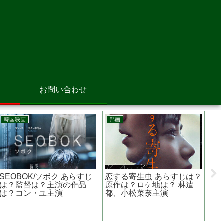
お問い合わせ
韓国映画
邦画
ア
嘆きのピエタ ネタバレ・
空白 あらすじは？原作者
ス
衝撃の結末 孤独な男の暴
は？ロケ地は？ 古田新太、
と
力と母親の偉大な愛
松坂桃李主演
ベ
た