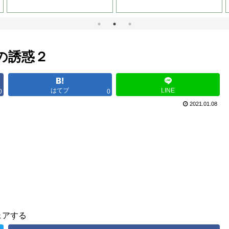
の誘惑２
はてブ
LINE
0
0
2021.01.08
ェアする