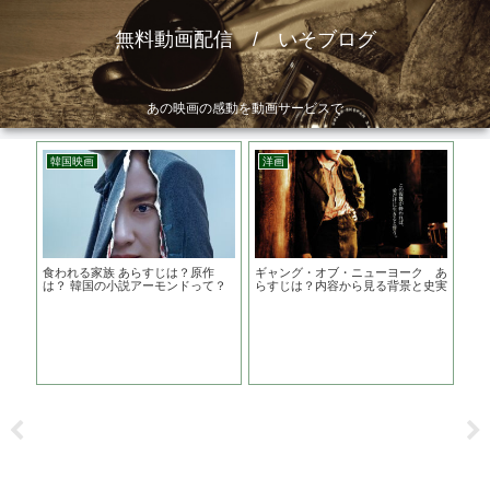
無料動画配信 / いそブログ
あの映画の感動を動画サービスで
韓国映画
洋画
邦
食われる家族 あらすじは？原作
ギャング・オブ・ニューヨーク あ
？原
は？ 韓国の小説アーモンドって？
らすじは？内容から見る背景と史実
ーで
阿部
り
ト