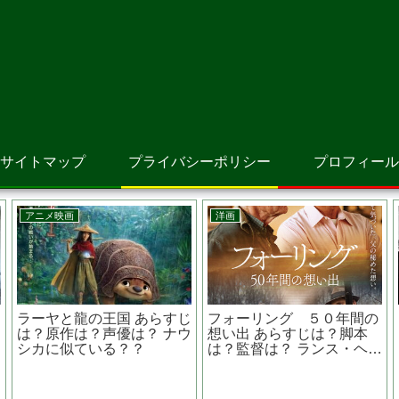
サイトマップ
プライバシーポリシー
プロフィール
邦画
邦画
先生を消す方程式の田中圭
共演NGの中井貴
主演『びったれ!!!（劇場
『日本の黒い夏 冤
版）』伝説の極道が庶民の
の松本サリン事件
敵と戦う
えり 』竹
本地震被害
っかけ作品