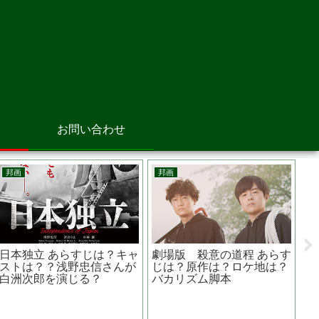
お問い合わせ
韓国映画
韓国映画
一主演
海にかかる霧 あらすじ
夏時間 あらすじは？
罪』 あ
は？実話？？実話ならどれ
トは？監督は？ 釜山
を描く
くらいの被害者が？
画祭４部門受賞作品