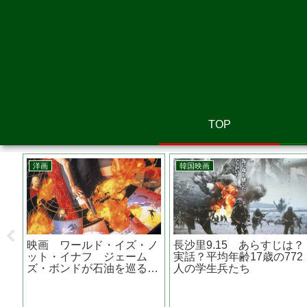
TOP
洋画
邦画
の道程 あらす
ビバリウム あらすじは？原
？ロケ地は？
作は？トラウマ必至！恐怖
本
の子育てスリラー
映画『 黄泉が
内結子さんが熊
に寄付をしたき