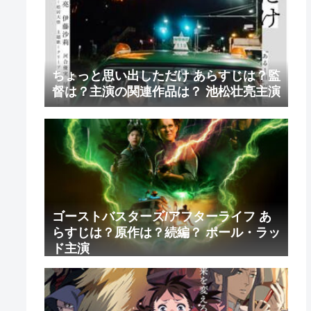
ちょっと思い出しただけ あらすじは？監
督は？主演の関連作品は？ 池松壮亮主演
ゴーストバスターズ/アフターライフ あ
らすじは？原作は？続編？ ポール・ラッ
ド主演