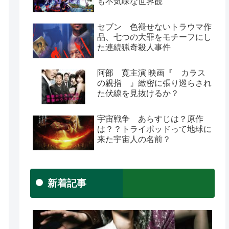
も不気味な世界観
セブン 色褪せないトラウマ作
品、七つの大罪をモチーフにし
た連続猟奇殺人事件
阿部 寛主演 映画『 カラス
の親指 』緻密に張り巡らされ
た伏線を見抜けるか？
宇宙戦争 あらすじは？原作
は？？トライポッドって地球に
来た宇宙人の名前？
新着記事