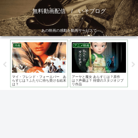
無料動画配信 / いそブログ
あの映画の感動を動画サービスで
洋画
アニメ映画
ア
は？
マイ・フレンド・フォーエバー あ
アーヤと魔女 あらすじは？原作
シ
主演
らすじは？ふたりに待ち受ける結末
は？声優は？ 待望のスタジオジブ
あ
は？
リ作品
ズ