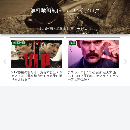
無料動画配信 / いそブログ
あの映画の感動を動画サービスで
韓国映画
洋画
韓
監督
V.I.P修羅の獣たち あらすじは？キ
テスラ エジソンが恐れた天才 あ
嘆
・ピ
ャストは？国家権力がドラ息子に振
らすじは？原作は？テスラ・モータ
末
り回される？
ーズと関係が？
愛