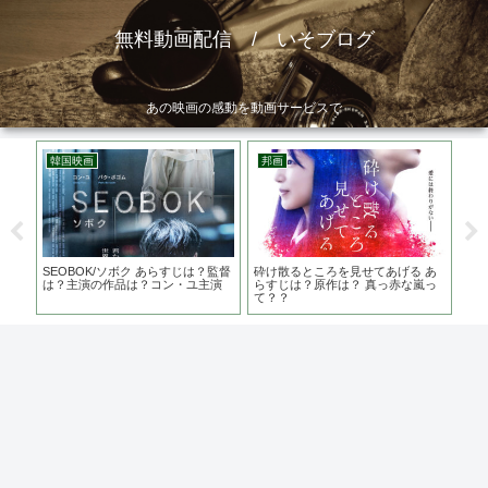
無料動画配信 / いそブログ
あの映画の感動を動画サービスで
韓国映画
邦画
洋
がる
SEOBOK/ソボク あらすじは？監督
砕け散るところを見せてあげる あ
ダー
る声
は？主演の作品は？コン・ユ主演
らすじは？原作は？ 真っ赤な嵐っ
は？
て？？
フ