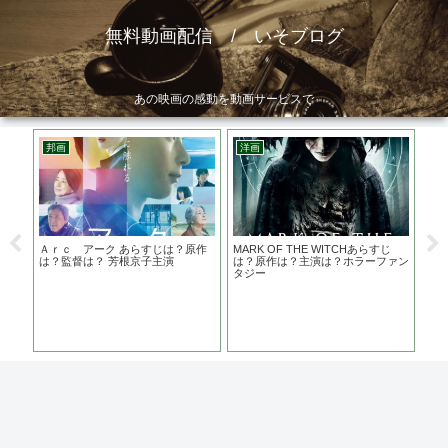
無料動画配信 / いそブログ
あの映画の感動を動画サービスで
邦画
洋画
邦
出
Ａｒｃ アーク あらすじは？原作
MARK OF THE WITCHあらすじ
砕け
 ラ
は？監督は？ 芳根京子主演
は？原作は？主演は？ホラーファン
らす
タジー
て