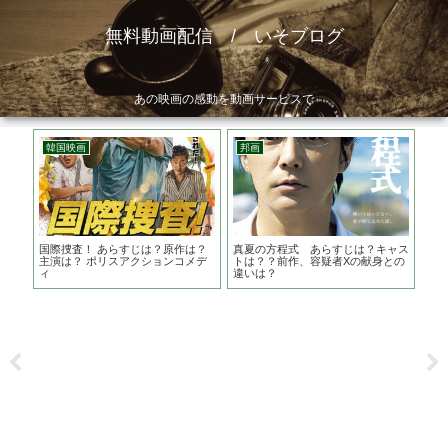
無料動画配信 / いそブログ
あの映画の感動を動画サービスで
韓国映画
邦画
洋
本の
国際捜査！ あらすじは？原作は？
真夏の方程式 あらすじは？キャス
クル
ン事
主演は？ ポリスアクションコメデ
トは？？前作、容疑者Xの献身との
ィ
ィ
違いは？
ン