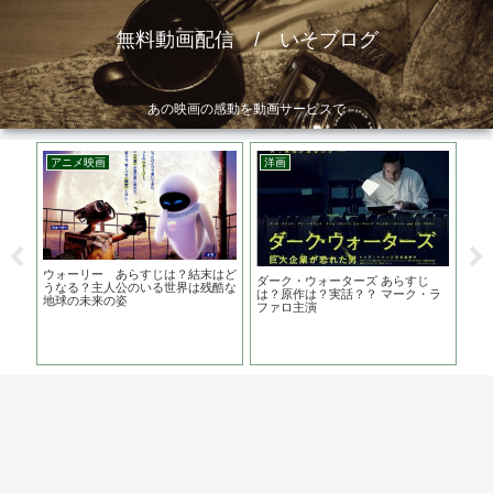
無料動画配信 / いそブログ
あの映画の感動を動画サービスで
アニメ映画
洋画
韓
 あ
ウォーリー あらすじは？結末はど
国際
ダーク・ウォーターズ あらすじ
史実
うなる？主人公のいる世界は残酷な
主演
は？原作は？実話？？ マーク・ラ
地球の未来の姿
ィ
ファロ主演